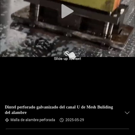
DE
LA
FÁBRICA
CONTROL
DE
CALIDAD
ÉNTRENOS
EN
CONTACTO
Dintel perforado galvanizado del canal U de Mesh Buliding
CON
del alambre
Malla de alambre perforada
2025-05-29
NOTICIAS