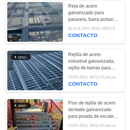
Reja de acero
galvanizado para
90
pasarela, barra portante
Cojín del separador
de 30*5 mm para planta
$5.9-11.2/PC MOQ:100PCS
de tratamiento de agua
CONTACTO
de partículas de la
malla de alambre
Rejilla de acero
industrial galvanizada,
rejilla de barras para
plataforma industrial
91
USD5-26/pc MOQ:50 piezas
CONTACTO
cercado de acero de
la palizada
Piso de rejilla de acero
dentado galvanizado
para pisada de escalera
40 × 5 mm
USD5-26/pc MOQ:50 piezas