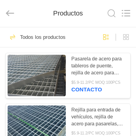
Anping
yuanhai
wire
Productos
mesh
products
Co.,
Ltd.
All
HOGAR
68
Rights
Reserved.
Todos los productos
embalaje de la torre
PRODUCTOS
del metal
Pasarela de acero para
tableros de puente,
VR
rejilla de acero para
SHOW
pisos, rejilla para
$5.9-11.2/PC MOQ:100PCS
plantas
CONTACTO
80
SOBRE
Embalaje
NOSOTROS
Rejilla para entrada de
vehículos, rejilla de
estructurado metal
acero para pasarelas,
VIAJE
para cubierta de
$5.9-11.2/PC MOQ:100PCS