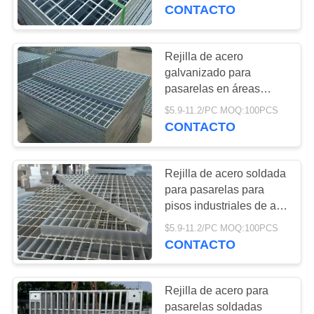
DE
drenaje, 40x5 mm
CONTACTO
LA
FÁBRICA
Rejilla de acero
71
galvanizado para
Embalaje al azar del
pasarelas en áreas
CONTROL
resbaladizas /
metal
$5.9-11.2/PC MOQ:100PCS
DE
Plataformas exteriores
CONTACTO
CALIDAD
Rejilla de acero soldada
ÉNTRENOS
para pasarelas para
EN
pisos industriales de alta
103
resistencia 40x5mm
CONTACTO
$5.9-11.2/PC MOQ:100PCS
gaviones de malla
30/10
CONTACTO
CON
de alambre
Rejilla de acero para
NOTICIAS
pasarelas soldadas