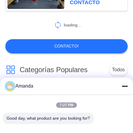
CONTACTO
85
cercas de malla
loading...
temporal
CONTACTO!
Categorías Populares
Todos
99
cercado de 358
Amanda
embalaje de la torre
Embalaje
seguridades
del metal
estructurado metal
7:27 PM
Embalaje al azar del
gaviones de malla de
Good day, what product are you looking for?
metal
alambre