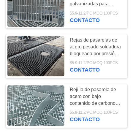
galvanizadas para
PIDA
plataforma de planta
$5.9-11.2/PC MOQ:100PCS
química
CONTACTO
94
UNA
reja de acero de la
CITA
Rejas de pasarelas de
calzada
acero pesado soldadura
MAPA
bloqueada por presión
DEL
para pasarelas elevadas
$5.9-11.2/PC MOQ:100PCS
SITIO
CONTACTO
76
PRIVACY
Rejilla de pasarela de
Alambre de acero
acero con bajo
POLICY
contenido de carbono
inoxidable de malla
Rejilla de barra
$5.9-11.2/PC MOQ:100PCS
antideslizante para
de filtro
CONTACTO
plataforma industrial