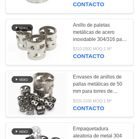
DE
CONTACTO
LA
FÁBRICA
Anillo de paletas
71
metálicas de acero
Embalaje al azar del
inoxidable 304/316 para
CONTROL
columnas de destilación
metal
$310-2000 MOQ:1 M³
DE
CONTACTO
CALIDAD
Envases de anillos de
ÉNTRENOS
pallas metálicas de 50
EN
mm para torres de
103
absorción
CONTACTO
$320-2100 MOQ:1 M³
gaviones de malla
CONTACTO
CON
de alambre
Empaquetadura
NOTICIAS
aleatoria de metal 304