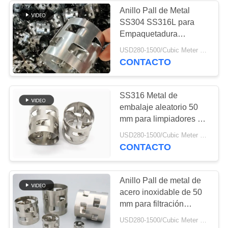
Anillo Pall de Metal
SS304 SS316L para
90
Empaquetadura
Cojín del separador
Aleatoria en Torres
USD280-1500/Cubic Meter MOQ:³ de 1 m
Químicas
CONTACTO
de partículas de la
malla de alambre
SS316 Metal de
embalaje aleatorio 50
mm para limpiadores de
alta resistencia a la
91
USD280-1500/Cubic Meter MOQ:³ de 1 m
corrosión
CONTACTO
cercado de acero de
la palizada
Anillo Pall de metal de
acero inoxidable de 50
mm para filtración
industrial
USD280-1500/Cubic Meter MOQ:1 metro cúbico