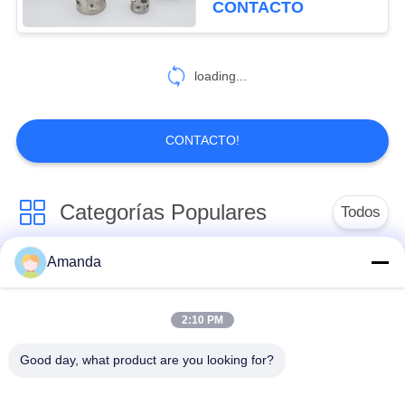
CONTACTO
85
cercas de malla
loading...
temporal
CONTACTO!
Categorías Populares
Todos
99
cercado de 358
Amanda
embalaje de la torre
Embalaje
seguridades
del metal
estructurado metal
2:10 PM
Embalaje al azar del
gaviones de malla de
Good day, what product are you looking for?
metal
alambre