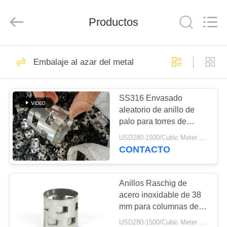
Anping
yuanhai
wire
Productos
mesh
products
Co.,
Ltd.
All
HOGAR
68
Rights
Reserved.
Embalaje al azar del metal
embalaje de la torre
PRODUCTOS
del metal
SS316 Envasado
aleatorio de anillo de
VR
palo para torres de
SHOW
limpieza de gas
USD280-1500/Cubic Meter MOQ:³ de 1 m
50*50*0,5 mm
CONTACTO
80
SOBRE
Embalaje
NOSOTROS
Anillos Raschig de
acero inoxidable de 38
estructurado metal
mm para columnas de
VIAJE
destilación
USD280-1500/Cubic Meter MOQ:Metro cúbico 5