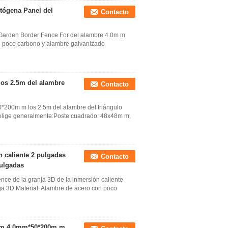
tógena Panel del
Contacto
Garden Border Fence For del alambre 4.0m m
on poco carbono y alambre galvanizado
los 2.5m del alambre
Contacto
0*200m m los 2.5m del alambre del triángulo
 elige generalmente:Poste cuadrado: 48x48m m,
n caliente 2 pulgadas
Contacto
pulgadas
ce de la granja 3D de la inmersión caliente
nja 3D Material: Alambre de acero con poco
arm 4.0mm*50*200m m