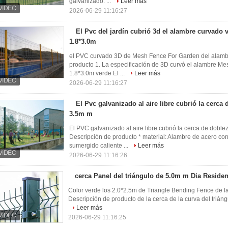
galvanizado. ...
Leer más
2026-06-29 11:16:27
El Pvc del jardín cubrió 3d el alambre curvado
1.8*3.0m
el PVC curvado 3D de Mesh Fence For Garden del alambr
producto 1. La especificación de 3D curvó el alambre M
1.8*3.0m verde El ...
Leer más
2026-06-29 11:16:27
El Pvc galvanizado al aire libre cubrió la cerca
3.5m m
El PVC galvanizado al aire libre cubrió la cerca de doble
Descripción de producto * material: Alambre de acero c
sumergido caliente ...
Leer más
2026-06-29 11:16:26
cerca Panel del triángulo de 5.0m m Dia Residen
Color verde los 2.0*2.5m de Triangle Bending Fence de la 
Descripción de producto de la cerca de la curva del triáng
Leer más
2026-06-29 11:16:25