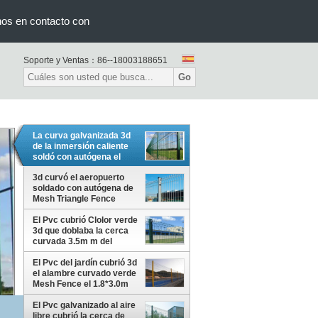
nos en contacto con
Soporte y Ventas：
86--18003188651
Go
La curva galvanizada 3d
de la inmersión caliente
soldó con autógena el
alambre Mesh Fence
Panel
3d curvó el aeropuerto
soldado con autógena de
Mesh Triangle Fence
Panel For del alambre
El Pvc cubrió Clolor verde
3d que doblaba la cerca
curvada 3.5m m del
triángulo
El Pvc del jardín cubrió 3d
el alambre curvado verde
Mesh Fence el 1.8*3.0m
El Pvc galvanizado al aire
libre cubrió la cerca de