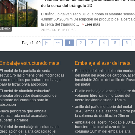
de la cerca del triángulo 3D
El triángulo galvanizado 3D que dobla el alambre solda
4.0mm*50*200m m Descripción de producto de la cerca d
la cerca del triángulo ...
Leer más
2025-09-16 16:00:53
Page 1 of 9
|<
<<
1
2
3
4
5
6
Embalaje estructurado metal
Embalaje al azar del metal
El metal de la pantalla de seda
Embalaje del anillo del paño mortuo
estructuró las dimensiones modificadas
del metal del acero de carbono, ace
para requisitos particulares embalaje
inoxidable 30m m del anillo de Rasc
para la filtración/la absorción
del metal
El metal de aluminio estructuró
El alto embalaje al azar de la torre d
embalar alrededor de/indicador de
volumen libre, paño mortuorio del
alambre del cuadrado para la
acero inoxidable suena 16m m
absorción
anillo del paño mortuorio del metal
Placa perforada que embala
304L, embalaje al azar de la torre p
estructurada metal acanalado
la columna de destilación 25m m
superficie grande
embalaje del acero inoxidable 304L,
Material de embalaje de columna de
transferencia total al azar de la
destilación de la alta capacidad, el
columna 16m m del embalaje alta