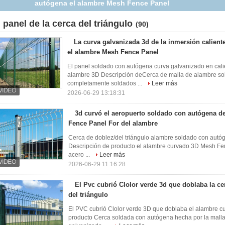
Fence Panel For del alambre
l panel de la cerca del triángulo
(90)
La curva galvanizada 3d de la inmersión calien
el alambre Mesh Fence Panel
El panel soldado con autógena curva galvanizado en calien
alambre 3D Descripción deCerca de malla de alambre sol
completamente soldados ...
Leer más
2026-06-29 13:18:31
3d curvó el aeropuerto soldado con autógena d
Fence Panel For del alambre
Cerca de doblez/del triángulo alambre soldado con autó
Descripción de producto el alambre curvado 3D Mesh Fe
acero ...
Leer más
2026-06-29 11:16:28
El Pvc cubrió Clolor verde 3d que doblaba la c
del triángulo
El PVC cubrió Clolor verde 3D que doblaba el alambre c
producto Cerca soldada con autógena hecha por la malla