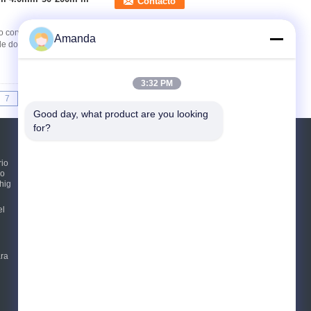
Contacto
do con autógena cerca a For Farm
Amanda
e doblez de la granja 3D La malla de doblez de
3:32 PM
7
8
9
>>
>|
Good day, what product are you looking 
for?
Solicitar una cotización
rio
ro
hig
Envíe
sgs
el
E-Mail
Sitemap
|
ara
Sitio movil