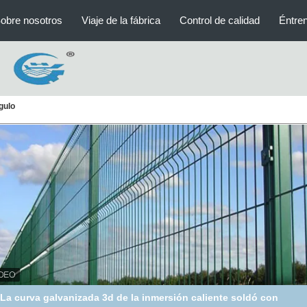
obre nosotros
Viaje de la fábrica
Control de calidad
Éntre
ngulo
 curvó el aeropuerto soldado con autógena de Mesh Triangle