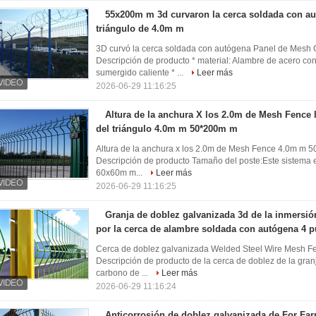
55x200m m 3d curvaron la cerca soldada con au
triángulo de 4.0m m
3D curvó la cerca soldada con autógena Panel de Mesh 
Descripción de producto * material: Alambre de acero c
sumergido caliente * ...
Leer más
2026-06-29 11:16:25
Altura de la anchura X los 2.0m de Mesh Fence 
del triángulo 4.0m m 50*200m m
Altura de la anchura x los 2.0m de Mesh Fence 4.0m m 5
Descripción de producto Tamaño del poste:Este sistema
60x60m m...
Leer más
2026-06-29 11:16:25
Granja de doblez galvanizada 3d de la inmersió
por la cerca de alambre soldada con autógena 4 
Cerca de doblez galvanizada Welded Steel Wire Mesh Fen
Descripción de producto de la cerca de doblez de la gra
carbono de ...
Leer más
2026-06-29 11:16:24
Anticorrosión de doblez galvanizada de For F