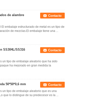
ados de alambre
Contacto
 El embalaje estructurado de metal es un tipo de
paración de mezclas.El embalaje tiene una ...
sión SS304L/SS316
Contacto
es un tipo de embalaje aleatorio que ha sido
 empaque ha mejorado en gran medida la
nda 50*50*0,6 mm
Contacto
es un tipo de embalaje aleatorio que es una
.Lo que lo distingue de su predecesor es la ...