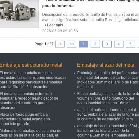
para la industria
Descripción del producto: El anillo de Pall es un tipo rev
avances significativos sobre el anillo Rasiichig tradicional
Leer más
2025-05-29 09:10:58
Page 1 of 7
|<
<<
1
2
3
4
5
Embalaje estructurado metal
Embalaje al azar del metal
El metal de la pantalla de seda
Embalaje del anillo del paño mortuo
estructuró las dimensiones modificadas
del metal del acero de carbono, ace
para requisitos particulares embalaje
inoxidable 30m m del anillo de Rasc
para la filtración/la absorción
del metal
El metal de aluminio estructuró
El alto embalaje al azar de la torre d
embalar alrededor de/indicador de
volumen libre, paño mortuorio del
alambre del cuadrado para la
acero inoxidable suena 16m m
absorción
anillo del paño mortuorio del metal
Placa perforada que embala
304L, embalaje al azar de la torre p
estructurada metal acanalado
la columna de destilación 25m m
superficie grande
embalaje del acero inoxidable 304L,
Material de embalaje de columna de
transferencia total al azar de la
destilación de la alta capacidad, el
columna 16m m del embalaje alta