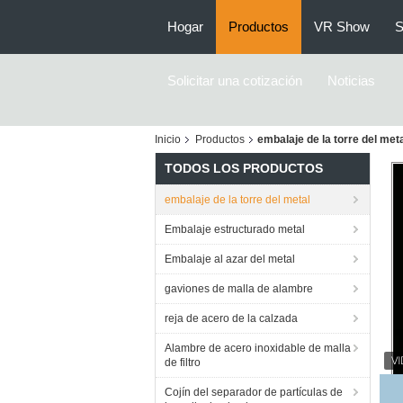
Hogar
Productos
VR Show
S
Solicitar una cotización
Noticias
Inicio
Productos
embalaje de la torre del met
TODOS LOS PRODUCTOS
embalaje de la torre del metal
Embalaje estructurado metal
Embalaje al azar del metal
gaviones de malla de alambre
reja de acero de la calzada
Alambre de acero inoxidable de malla
de filtro
Em
Cojín del separador de partículas de