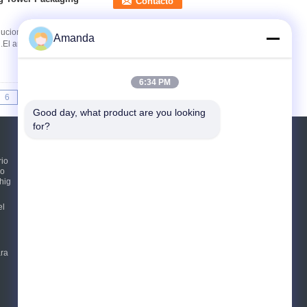
Contacto
olucionario de embalaje aleatorio que ofrece
Amanda
.El anillo Pall cuenta con un diseño con ...
6:34 PM
6
7
>>
>|
Good day, what product are you looking 
for?
Solicitar una cotización
rio
ro
hig
Envíe
sgs
el
E-Mail
Sitemap
|
ara
Sitio movil