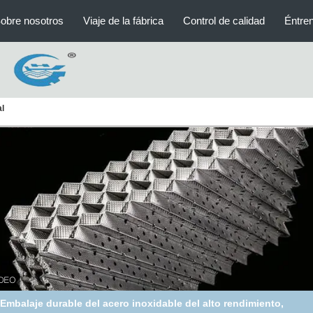
obre nosotros
Viaje de la fábrica
Control de calidad
Éntre
al
balaje Corrugado de Metal Industrial para Separación Térmica