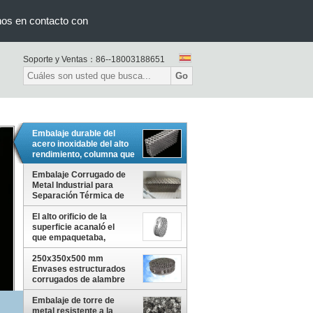
nos en contacto con
Soporte y Ventas：
86--18003188651
Go
Embalaje durable del
acero inoxidable del alto
rendimiento, columna que
embala estructurada
Embalaje Corrugado de
Metal Industrial para
Separación Térmica de
Alta Capacidad
El alto orificio de la
superficie acanaló el
que empaquetaba,
embalaje de la estructura
en la destilación
250x350x500 mm
Envases estructurados
corrugados de alambre
metálico de gasa para la
destilación
Embalaje de torre de
metal resistente a la