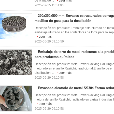
de Malla de ...
Leer más
2025-07-15 11:01:06
250x350x500 mm Envases estructurados corrug
metálico de gasa para la destilación
Descripción del producto: Embalaje estructurado de metal
embalaje utilizado en los contactores de torre para la se
Leer más
2025-05-29 09:10:59
Embalaje de torre de metal resistente a la pre
para productos químicos
Descripción del producto: Metal Tower Packing Pall ring 
mejorado en el anillo Rasiichig tradicional.El anillo de
distribución ...
Leer más
2025-05-29 09:10:58
Envasado aleatorio de metal SS304 Forma redo
Descripción del producto: Metal Tower Packing Pall ring 
mejora del anillo Rasiichig, utilizado en varias industrias
Leer más
2025-05-29 09:10:58