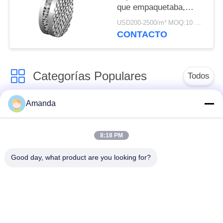
que empaquetaba,
embalaje de la
USD200-2500/m³ MOQ:10 metros cúbicos
estructura en la
CONTACTO
destilación
Categorías Populares
Todos
Amanda
embalaje de la torre
Embalaje
del metal
estructurado metal
8:18 PM
Embalaje al azar del
gaviones de malla de
Good day, what product are you looking for?
metal
alambre
Alambre de acero
reja de acero de la
inoxidable de malla
calzada
de filtro