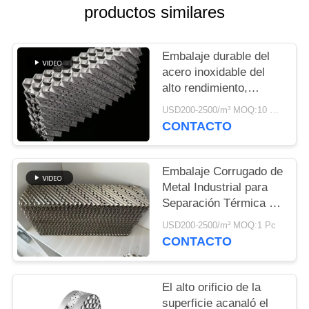
productos similares
PIDA
UNA
Embalaje durable del
CITA
acero inoxidable del
alto rendimiento,
columna que embala
USD200-2500/m³ MOQ:10 metros cúbicos
MAPA
estructurada
CONTACTO
DEL
SITIO
Embalaje Corrugado de
Metal Industrial para
PRIVACY
Separación Térmica de
Alta Capacidad
POLICY
USD200-2500/m³ MOQ:1 Pc
CONTACTO
El alto orificio de la
superficie acanaló el