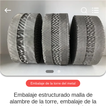
Anping
yuanhai
wire
mesh
products
Co.,
Ltd.
All
HOGAR
Rights
Reserved.
PRODUCTOS
VR
SHOW
SOBRE
NOSOTROS
Embalaje de la torre del metal
Embalaje estructurado malla de
VIAJE
alambre de la torre, embalaje de la