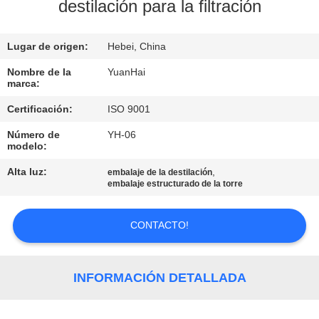
DE
destilación para la filtración
LA
Lugar de origen:
Hebei, China
FÁBRICA
Nombre de la
YuanHai
marca:
CONTROL
Certificación:
ISO 9001
DE
Número de
YH-06
CALIDAD
modelo:
Alta luz:
,
embalaje de la destilación
ÉNTRENOS
embalaje estructurado de la torre
EN
CONTACTO!
CONTACTO
CON
INFORMACIÓN DETALLADA
NOTICIAS