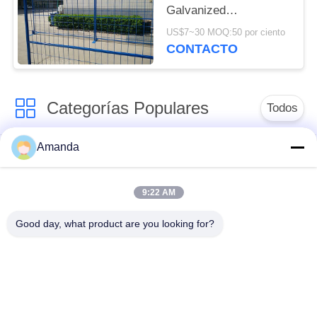
Galvanized
Construction Fencing
US$7~30 MOQ:50 por ciento
CONTACTO
Categorías Populares
Todos
Amanda
embalaje de la torre
Embalaje
del metal
estructurado metal
9:22 AM
Embalaje al azar del
gaviones de malla de
Good day, what product are you looking for?
metal
alambre
Alambre de acero
reja de acero de la
inoxidable de malla
calzada
de filtro