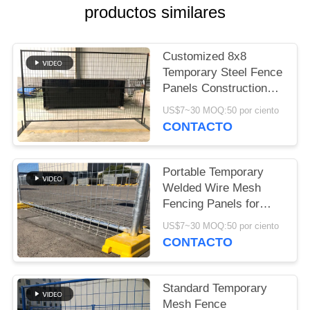
productos similares
PIDA
UNA
Customized 8x8
CITA
Temporary Steel Fence
Panels Construction
protection
US$7~30 MOQ:50 por ciento
MAPA
CONTACTO
DEL
SITIO
Portable Temporary
Welded Wire Mesh
PRIVACY
Fencing Panels for
Events
POLICY
US$7~30 MOQ:50 por ciento
CONTACTO
Standard Temporary
Mesh Fence