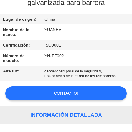
DE
galvanizada para barrera
LA
Lugar de origen:
China
FÁBRICA
Nombre de la
YUANHAI
marca:
CONTROL
Certificación:
ISO9001
DE
Número de
YH-TF002
CALIDAD
modelo:
Alta luz:
,
cercado temporal de la seguridad
ÉNTRENOS
Los paneles de la cerca de los temporeros
EN
CONTACTO!
CONTACTO
CON
INFORMACIÓN DETALLADA
NOTICIAS