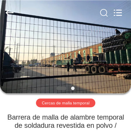
Anping
yuanhai
wire
mesh
products
Co.,
Ltd.
All
HOGAR
Rights
Reserved.
PRODUCTOS
VR
SHOW
SOBRE
NOSOTROS
Cercas de malla temporal
Barrera de malla de alambre temporal
VIAJE
de soldadura revestida en polvo /