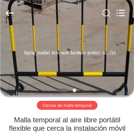
Anping
yuanhai
wire
mesh
products
Co.,
Ltd.
All
HOGAR
Rights
Reserved.
PRODUCTOS
VR
SHOW
SOBRE
NOSOTROS
Cercas de malla temporal
Malla temporal al aire libre portátil
VIAJE
flexible que cerca la instalación móvil