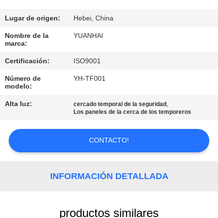
DE
LA
Lugar de origen:
Hebei, China
FÁBRICA
Nombre de la
YUANHAI
marca:
Certificación:
ISO9001
CONTROL
Número de
YH-TF001
DE
modelo:
CALIDAD
Alta luz:
,
cercado temporal de la seguridad
Los paneles de la cerca de los temporeros
ÉNTRENOS
CONTACTO!
EN
CONTACTO
CON
INFORMACIÓN DETALLADA
NOTICIAS
productos similares