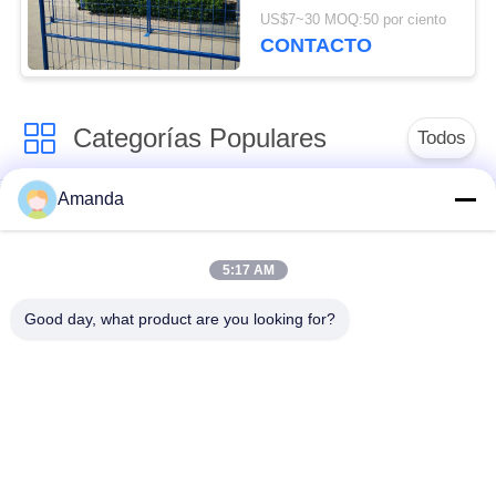
Construction Fencing
US$7~30 MOQ:50 por ciento
CONTACTO
Categorías Populares
Todos
Amanda
embalaje de la torre
Embalaje
del metal
estructurado metal
5:17 AM
Embalaje al azar del
gaviones de malla de
Good day, what product are you looking for?
metal
alambre
Alambre de acero
reja de acero de la
inoxidable de malla
calzada
de filtro