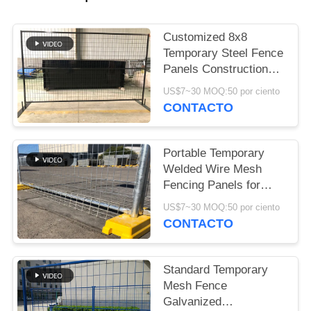
PIDA
Customized 8x8
UNA
Temporary Steel Fence
Panels Construction
CITA
protection
US$7~30 MOQ:50 por ciento
CONTACTO
MAPA
DEL
Portable Temporary
SITIO
Welded Wire Mesh
Fencing Panels for
Events
PRIVACY
US$7~30 MOQ:50 por ciento
CONTACTO
POLICY
Standard Temporary
Mesh Fence
Galvanized