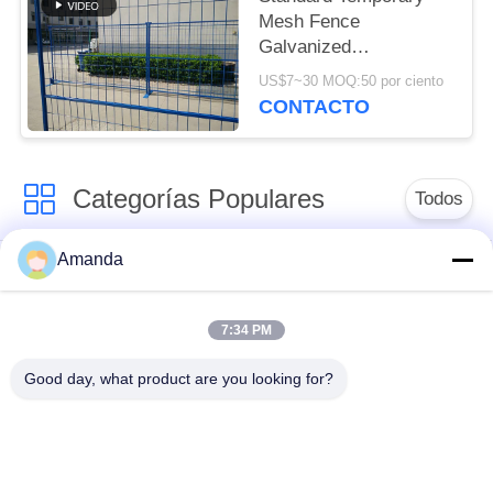
Mesh Fence
Galvanized
Construction Fencing
US$7~30 MOQ:50 por ciento
CONTACTO
Categorías Populares
Todos
Amanda
embalaje de la torre
Embalaje
del metal
estructurado metal
7:34 PM
Embalaje al azar del
gaviones de malla de
Good day, what product are you looking for?
metal
alambre
Alambre de acero
reja de acero de la
inoxidable de malla