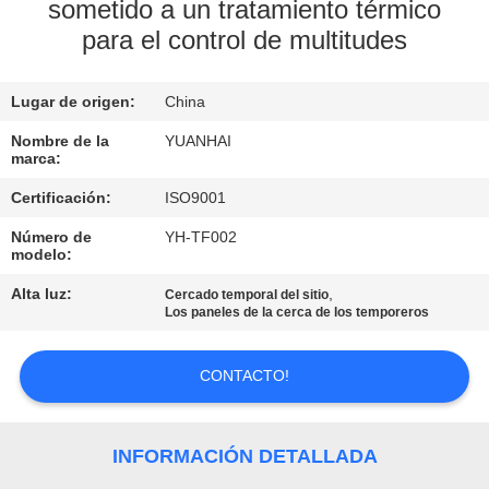
DE
sometido a un tratamiento térmico
para el control de multitudes
LA
FÁBRICA
Lugar de origen:
China
CONTROL
Nombre de la
YUANHAI
marca:
DE
Certificación:
ISO9001
CALIDAD
Número de
YH-TF002
modelo:
ÉNTRENOS
Alta luz:
,
Cercado temporal del sitio
Los paneles de la cerca de los temporeros
EN
CONTACTO
CONTACTO!
CON
INFORMACIÓN DETALLADA
NOTICIAS