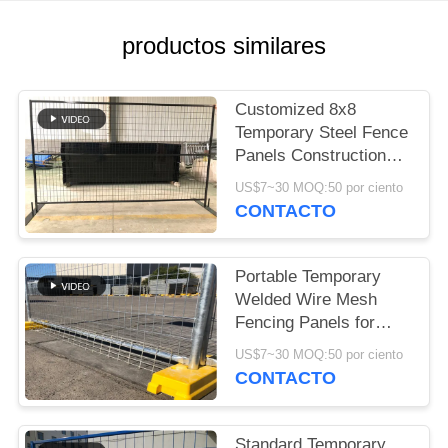
PIDA
productos similares
UNA
CITA
Customized 8x8
Temporary Steel Fence
Panels Construction
MAPA
protection
US$7~30 MOQ:50 por ciento
DEL
CONTACTO
SITIO
Portable Temporary
PRIVACY
Welded Wire Mesh
Fencing Panels for
POLICY
Events
US$7~30 MOQ:50 por ciento
CONTACTO
Standard Temporary